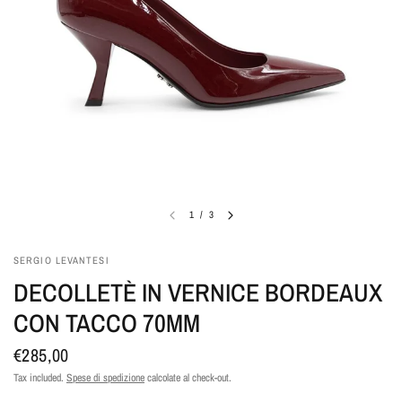
1
/
3
SERGIO LEVANTESI
DECOLLETÈ IN VERNICE BORDEAUX
CON TACCO 70MM
€285,00
Tax included.
Spese di spedizione
calcolate al check-out.