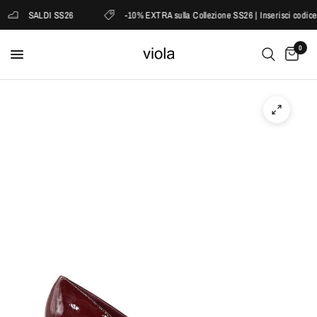
SALDI SS26
-10% EXTRA sulla Collezione SS26 | Inserisci codice
0