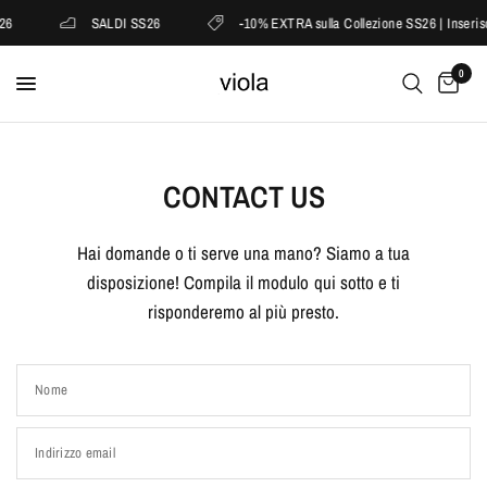
26
SALDI SS26
-10% EXTRA sulla Collezione SS26 | Inseris
0
CONTACT US
Hai domande o ti serve una mano? Siamo a tua
disposizione! Compila il modulo qui sotto e ti
risponderemo al più presto.
Nome
Indirizzo email